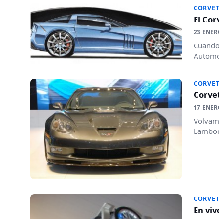
CORVET
El Co
23 ENER
Cuando 
Automot
CORVET
Corvet
17 ENER
Volvamo
Lamborg
CORVET
En viv