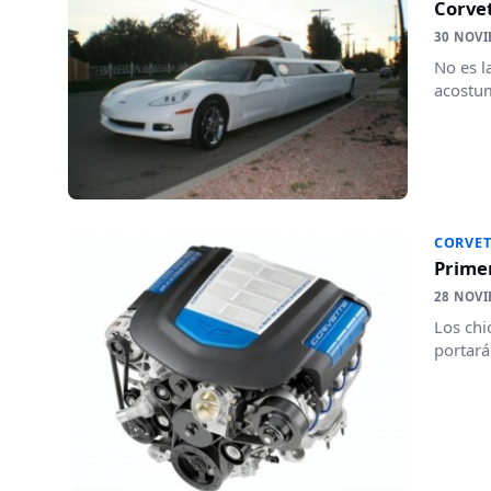
Corvet
30 NOVI
No es l
acostum
CORVET
Primer
28 NOVI
Los chi
portará