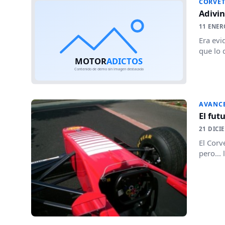
CORVET
Adivin
11 ENER
Era evi
que lo 
AVANC
El fut
21 DICI
El Corv
pero...