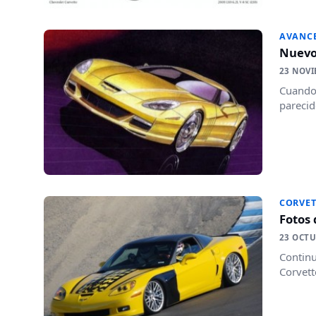
AVANC
Nuevo
23 NOVI
Cuando 
parecid
CORVET
Fotos 
23 OCTU
Continu
Corvett