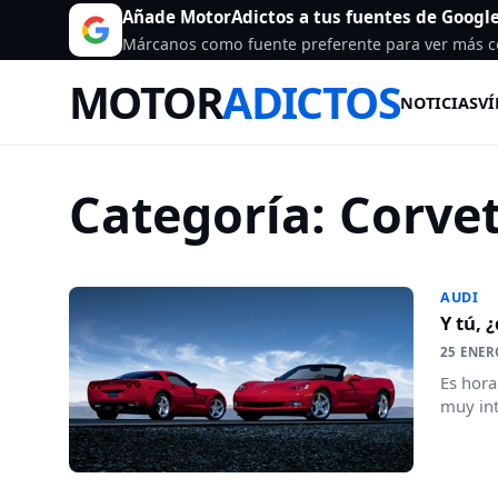
Añade MotorAdictos a tus fuentes de Googl
Márcanos como fuente preferente para ver más c
MOTOR
ADICTOS
NOTICIAS
VÍ
Categoría:
Corve
AUDI
Y tú, 
25 ENER
Es hora
muy int