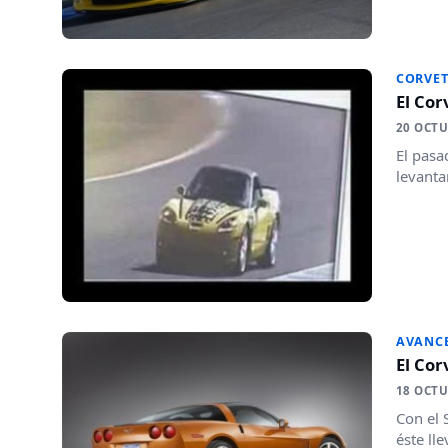
CORVET
El Cor
20 OCTU
El pasa
levanta
AVANC
El Cor
18 OCTU
Con el 
éste ll