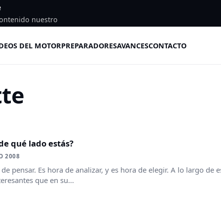
e
ontenido nuestro
DEOS DEL MOTOR
PREPARADORES
AVANCES
CONTACTO
tte
¿de qué lado estás?
O 2008
 de pensar. Es hora de analizar, y es hora de elegir. A lo largo d
eresantes que en su...