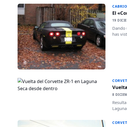
CABRIO
El «Co
19 DICI
Dando u
has vist
CORVET
Vuelta
8 DICIE
Resulta
Laguna 
CORVET