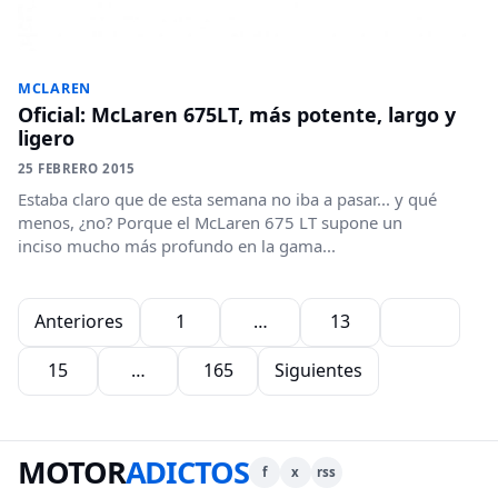
MCLAREN
Oficial: McLaren 675LT, más potente, largo y
ligero
25 FEBRERO 2015
Estaba claro que de esta semana no iba a pasar... y qué
menos, ¿no? Porque el McLaren 675 LT supone un
inciso mucho más profundo en la gama...
Paginación de entradas
Anteriores
1
…
13
14
15
…
165
Siguientes
MOTOR
ADICTOS
f
x
rss