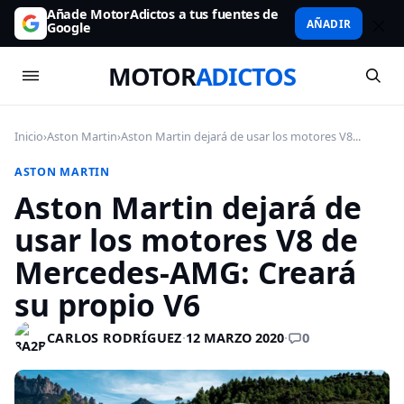
Añade MotorAdictos a tus fuentes de
AÑADIR
Google
MOTOR
ADICTOS
Inicio
›
Aston Martin
›
Aston Martin dejará de usar los motores V8...
ASTON MARTIN
Aston Martin dejará de
usar los motores V8 de
Mercedes-AMG: Creará
su propio V6
0
CARLOS RODRÍGUEZ
·
12 MARZO 2020
·