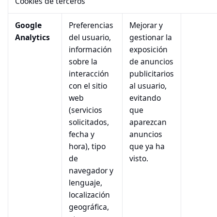
Cookies de terceros
Google
Preferencias
Mejorar y
Analytics
del usuario,
gestionar la
información
exposición
sobre la
de anuncios
interacción
publicitarios
con el sitio
al usuario,
web
evitando
(servicios
que
solicitados,
aparezcan
fecha y
anuncios
hora), tipo
que ya ha
de
visto.
navegador y
lenguaje,
localización
geográfica,