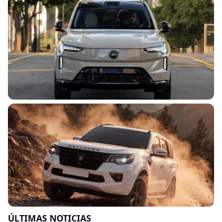
pantallas han ido demasiado
lejos, pero no piensa renunciar
a ellas
3 AGOSTO 2026
VOLVO
Volvo da marcha atrás con el LiDAR y abre
el debate: ¿tenían razón Tesla y XPENG?
31 JULIO 2026
ÚLTIMAS NOTICIAS