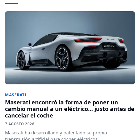
GALLOPER
Galloper vuelve a España con dos
todoterrenos de verdad y una receta que
mezcla China, Mitsubishi y Nissan
31 JULIO 2026
MASERATI
Maserati encontró la forma de poner un
cambio manual a un eléctrico… justo antes de
cancelar el coche
7 AGOSTO 2026
Maserati ha desarrollado y patentado su propia
transmisión artificial para coches eléctricos,