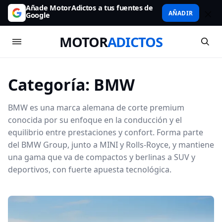
Añade MotorAdictos a tus fuentes de
AÑADIR
Google
MOTOR
ADICTOS
Categoría:
BMW
BMW es una marca alemana de corte premium
conocida por su enfoque en la conducción y el
equilibrio entre prestaciones y confort. Forma parte
del BMW Group, junto a MINI y Rolls-Royce, y mantiene
una gama que va de compactos y berlinas a SUV y
deportivos, con fuerte apuesta tecnológica.