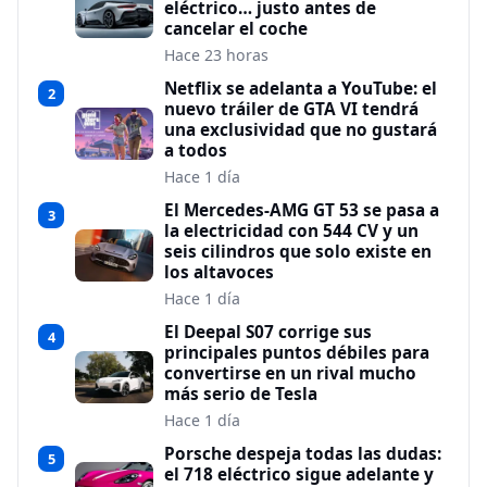
eléctrico… justo antes de
cancelar el coche
Hace 23 horas
Netflix se adelanta a YouTube: el
2
nuevo tráiler de GTA VI tendrá
una exclusividad que no gustará
a todos
Hace 1 día
El Mercedes-AMG GT 53 se pasa a
3
la electricidad con 544 CV y un
seis cilindros que solo existe en
los altavoces
Hace 1 día
El Deepal S07 corrige sus
4
principales puntos débiles para
convertirse en un rival mucho
más serio de Tesla
Hace 1 día
Porsche despeja todas las dudas:
5
el 718 eléctrico sigue adelante y