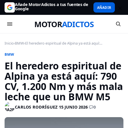
Añade MotorAdictos a tus fuentes de
AÑADIR
Google
MOTOR
ADICTOS
Inicio
›
BMW
›
El heredero espiritual de Alpina ya está aquí:...
BMW
El heredero espiritual de
Alpina ya está aquí: 790
CV, 1.200 Nm y más mala
leche que un BMW M5
0
CARLOS RODRÍGUEZ
·
15 JUNIO 2026
·