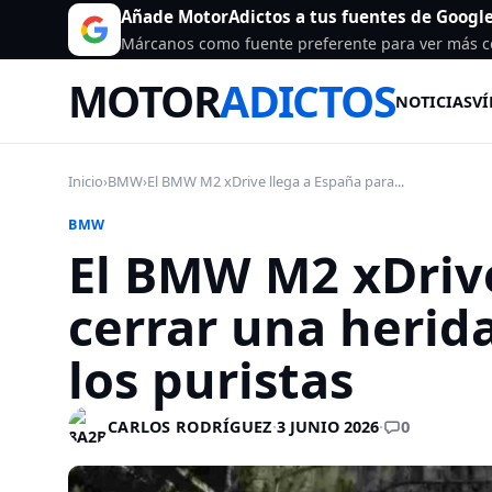
Añade MotorAdictos a tus fuentes de Googl
Márcanos como fuente preferente para ver más c
MOTOR
ADICTOS
NOTICIAS
VÍ
Inicio
›
BMW
›
El BMW M2 xDrive llega a España para...
BMW
El BMW M2 xDrive
cerrar una herida
los puristas
0
CARLOS RODRÍGUEZ
·
3 JUNIO 2026
·