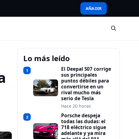
AÑADIR
Lo más leído
El Deepal S07 corrige
1
a
sus principales
puntos débiles para
e
convertirse en un
rival mucho más
serio de Tesla
Hace 20 horas
Porsche despeja
2
todas las dudas: el
718 eléctrico sigue
adelante y ya mira