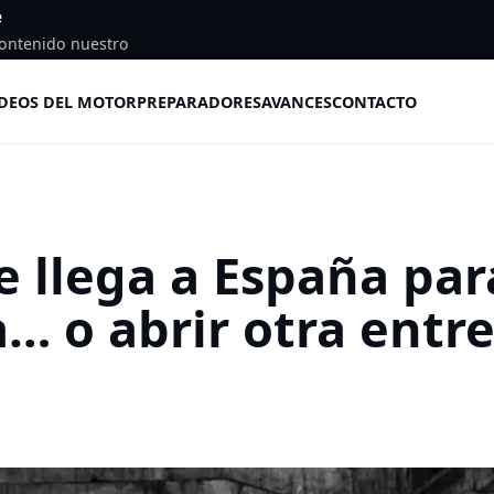
e
ontenido nuestro
DEOS DEL MOTOR
PREPARADORES
AVANCES
CONTACTO
 llega a España par
… o abrir otra entr