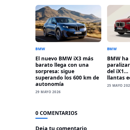
BMW
BMW
El nuevo BMW iX3 más
BMW ha 
barato llega con una
paraliza
sorpresa: sigue
del iX1… 
superando los 600 km de
llantas 
autonomía
25 MAYO 20
29 MAYO 2026
0 COMENTARIOS
Deja tu comentario