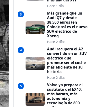
más allá del 911
Hace 1 día
Más grande que un
3
Audi Q7 y desde
38.500 euros (en
China): así es el nuevo
SUV eléctrico de
Xpeng
Hace 2 días
Audi recupera el A2
4
convertido en un SUV
eléctrico que
promete ser el coche
más eficiente de su
historia
Hace 2 días
Volvo ya prepara el
5
sustituto del EX40:
más barato, más
autonomía y
tecnología de 800