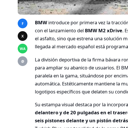
BMW
introduce por primera vez la tracci
F
con el lanzamiento del
BMW M2 xDrive
. 
X
el asfalto, sino que estrena una solución 
llegada al mercado español está programad
WA
La división deportiva de la firma bávara ro
@
para ampliar su abanico de usuarios. El B
paralela en la gama, situándose por encima
automática. Estéticamente mantiene la mu
logotipos específicos que delaten su condic
Su estampa visual destaca por la incorpora
delantero y de 20 pulgadas en el traser
seis pistones delante y un pistón detrás