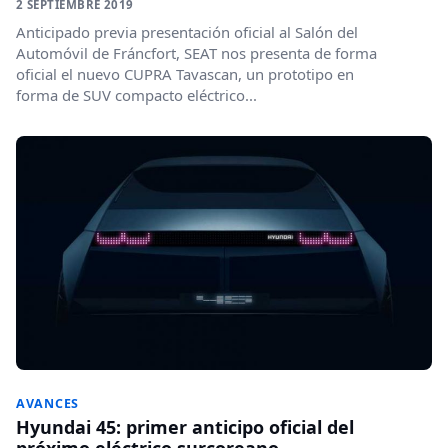
2 SEPTIEMBRE 2019
Anticipado previa presentación oficial al Salón del
Automóvil de Fráncfort, SEAT nos presenta de forma
oficial el nuevo CUPRA Tavascan, un prototipo en
forma de SUV compacto eléctrico...
AVANCES
Hyundai 45: primer anticipo oficial del
próximo eléctrico surcoreano