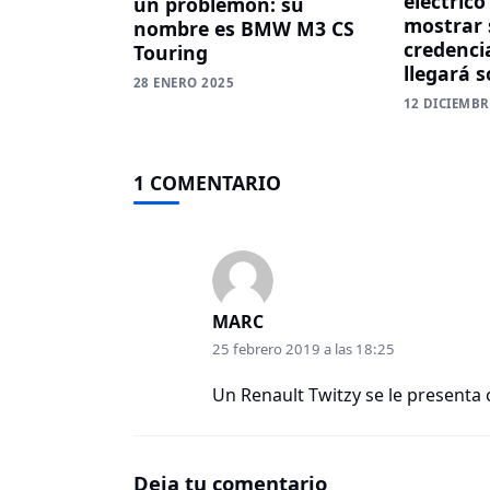
eléctric
un problemón: su
mostrar 
nombre es BMW M3 CS
credenci
Touring
llegará s
28 ENERO 2025
12 DICIEMBR
1 COMENTARIO
MARC
25 febrero 2019 a las 18:25
Un Renault Twitzy se le presenta
Deja tu comentario