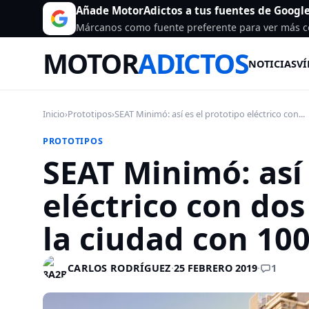
Añade MotorAdictos a tus fuentes de Googl
Márcanos como fuente preferente para ver más c
MOTOR
ADICTOS
NOTICIAS
VÍ
Inicio
›
Prototipos
›
SEAT Minimó: así es el prototipo eléctrico con...
PROTOTIPOS
SEAT Minimó: así 
eléctrico con do
la ciudad con 1
1
CARLOS RODRÍGUEZ
·
25 FEBRERO 2019
·