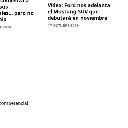
o comienza a
Vídeo: Ford nos adelanta
sus
el Mustang-SUV que
ales… pero no
debutará en noviembre
olo
17 OCTUBRE 2019
E 2024
 competencia!