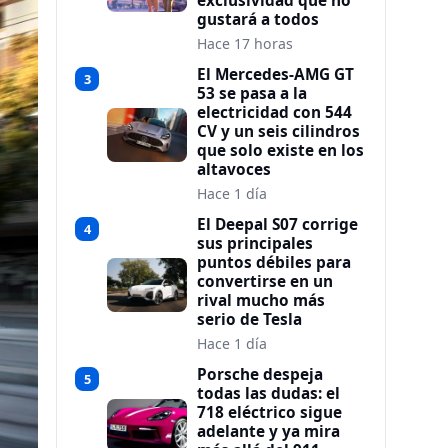
exclusividad que no
gustará a todos
Hace 17 horas
El Mercedes-AMG GT
3
53 se pasa a la
electricidad con 544
CV y un seis cilindros
que solo existe en los
altavoces
Hace 1 día
El Deepal S07 corrige
4
sus principales
puntos débiles para
convertirse en un
rival mucho más
serio de Tesla
Hace 1 día
Porsche despeja
5
todas las dudas: el
718 eléctrico sigue
adelante y ya mira