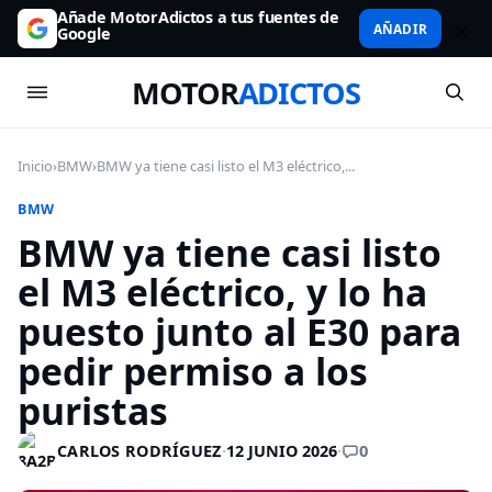
Añade MotorAdictos a tus fuentes de
AÑADIR
Google
MOTOR
ADICTOS
Inicio
›
BMW
›
BMW ya tiene casi listo el M3 eléctrico,...
BMW
BMW ya tiene casi listo
el M3 eléctrico, y lo ha
puesto junto al E30 para
pedir permiso a los
puristas
0
CARLOS RODRÍGUEZ
·
12 JUNIO 2026
·