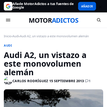
Añade MotorAdictos a tus fuentes de
AÑADIR
Google
MOTOR
ADICTOS
Inicio
›
Audi
›
Audi A2, un vistazo a este monovolumen alemán
AUDI
Audi A2, un vistazo a
este monovolumen
alemán
1
CARLOS RODRÍGUEZ
·
15 SEPTIEMBRE 2013
·