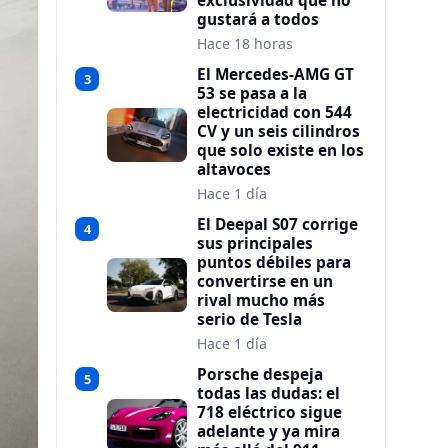
exclusividad que no
gustará a todos
Hace 18 horas
El Mercedes-AMG GT
3
53 se pasa a la
electricidad con 544
CV y un seis cilindros
que solo existe en los
altavoces
Hace 1 día
El Deepal S07 corrige
4
sus principales
puntos débiles para
convertirse en un
rival mucho más
serio de Tesla
Hace 1 día
Porsche despeja
5
todas las dudas: el
718 eléctrico sigue
adelante y ya mira