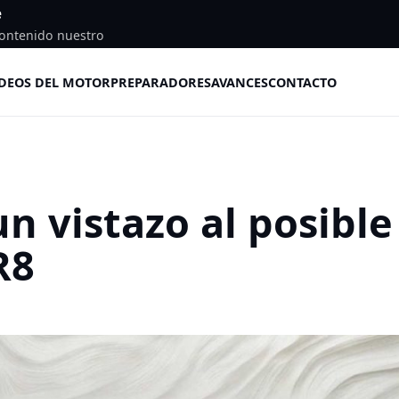
e
ontenido nuestro
DEOS DEL MOTOR
PREPARADORES
AVANCES
CONTACTO
n vistazo al posible
R8