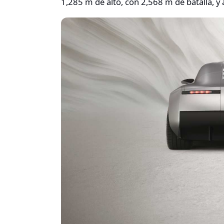
1,285 m de alto, con 2,568 m de batalla, y 