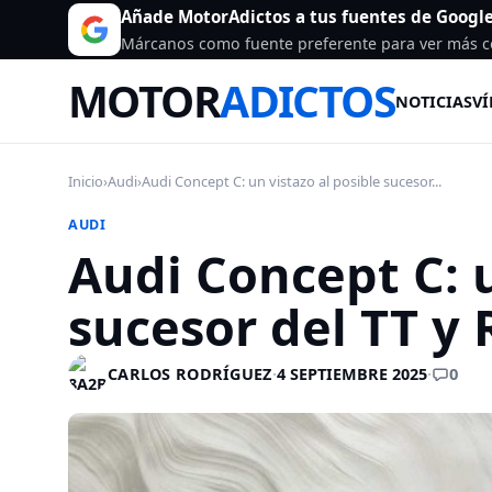
Añade MotorAdictos a tus fuentes de Googl
Márcanos como fuente preferente para ver más c
MOTOR
ADICTOS
NOTICIAS
VÍ
Inicio
›
Audi
›
Audi Concept C: un vistazo al posible sucesor...
AUDI
Audi Concept C: u
sucesor del TT y 
0
CARLOS RODRÍGUEZ
·
4 SEPTIEMBRE 2025
·