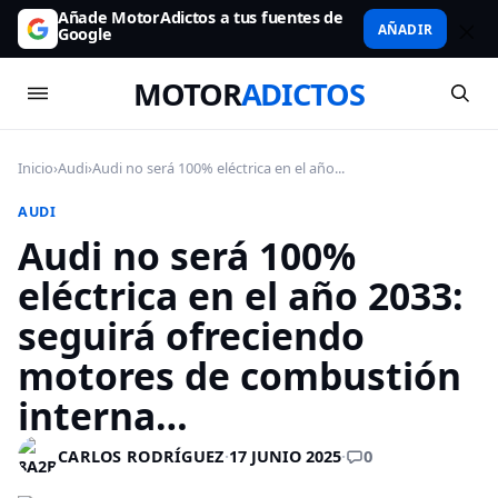
Añade MotorAdictos a tus fuentes de
AÑADIR
Google
MOTOR
ADICTOS
Inicio
›
Audi
›
Audi no será 100% eléctrica en el año...
AUDI
Audi no será 100%
eléctrica en el año 2033:
seguirá ofreciendo
motores de combustión
interna…
0
CARLOS RODRÍGUEZ
·
17 JUNIO 2025
·