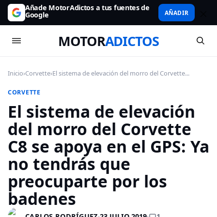
Añade MotorAdictos a tus fuentes de
AÑADIR
Google
MOTOR
ADICTOS
Inicio
›
Corvette
›
El sistema de elevación del morro del Corvette...
CORVETTE
El sistema de elevación
del morro del Corvette
C8 se apoya en el GPS: Ya
no tendrás que
preocuparte por los
badenes
1
CARLOS RODRÍGUEZ
·
23 JULIO 2019
·