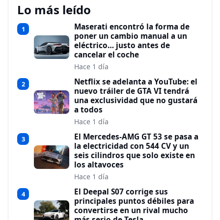
Lo más leído
Maserati encontró la forma de
1
poner un cambio manual a un
eléctrico… justo antes de
cancelar el coche
Hace 1 día
Netflix se adelanta a YouTube: el
2
nuevo tráiler de GTA VI tendrá
una exclusividad que no gustará
a todos
Hace 1 día
El Mercedes-AMG GT 53 se pasa a
3
la electricidad con 544 CV y un
seis cilindros que solo existe en
los altavoces
Hace 1 día
El Deepal S07 corrige sus
4
principales puntos débiles para
convertirse en un rival mucho
más serio de Tesla