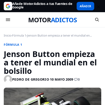
Añade MotorAdictos a tus fuentes de
AÑADIR
Google
MOTOR
ADICTOS
Inicio
›
Fórmula 1
›
Jenson Button empieza a tener el mundial en...
FÓRMULA 1
Jenson Button empieza
a tener el mundial en el
bolsillo
0
PEDRO DE GREGORIO
·
10 MAYO 2009
·