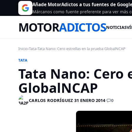
Añade MotorAdictos a tus fuentes de Googl
Márcanos como fuente preferente para ver más c
MOTOR
ADICTOS
NOTICIAS
VÍ
Inicio
›
Tata
›
Tata Nano: Cero estrellas en la prueba GlobalNCAP
TATA
Tata Nano: Cero e
GlobalNCAP
0
CARLOS RODRÍGUEZ
·
31 ENERO 2014
·