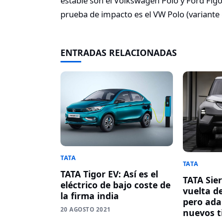
estable son el Volkswagen Polo y Ford Figo
prueba de impacto es el VW Polo (variante
ENTRADAS RELACIONADAS
TATA
TATA
TATA Tigor EV: Así es el
TATA Sie
eléctrico de bajo coste de
vuelta de
la firma india
pero ada
20 AGOSTO 2021
nuevos 