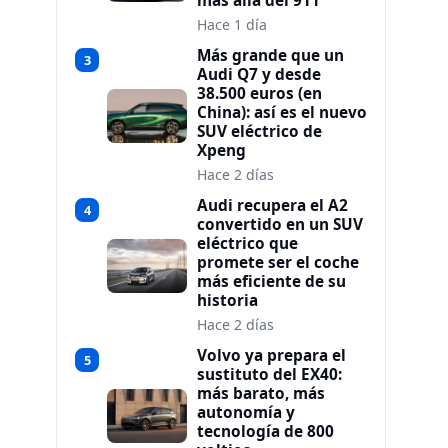
más allá del 911
Hace 1 día
Más grande que un
3
Audi Q7 y desde
38.500 euros (en
China): así es el nuevo
SUV eléctrico de
Xpeng
Hace 2 días
Audi recupera el A2
4
convertido en un SUV
eléctrico que
promete ser el coche
más eficiente de su
historia
Hace 2 días
Volvo ya prepara el
5
sustituto del EX40:
más barato, más
autonomía y
tecnología de 800