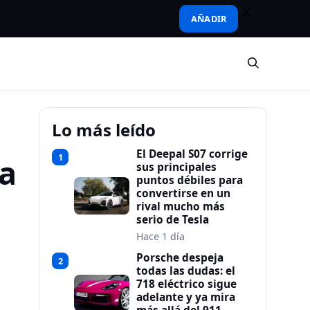
AÑADIR
Lo más leído
El Deepal S07 corrige
1
ba
sus principales
puntos débiles para
convertirse en un
rival mucho más
serio de Tesla
Hace 1 día
Porsche despeja
2
todas las dudas: el
718 eléctrico sigue
adelante y ya mira