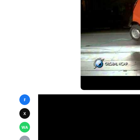
F
X
WA