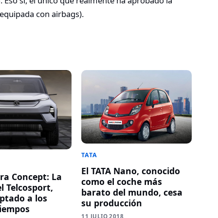
. Eso sí, el único que realmente ha aprobado la
 equipada con airbags).
TATA
El TATA Nano, conocido
rra Concept: La
como el coche más
l Telcosport,
barato del mundo, cesa
ptado a los
su producción
tiempos
11 JULIO 2018