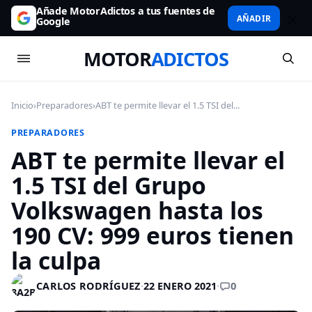
Añade MotorAdictos a tus fuentes de
AÑADIR
Google
MOTOR
ADICTOS
Inicio
›
Preparadores
›
ABT te permite llevar el 1.5 TSI del...
PREPARADORES
ABT te permite llevar el
1.5 TSI del Grupo
Volkswagen hasta los
190 CV: 999 euros tienen
la culpa
0
CARLOS RODRÍGUEZ
·
22 ENERO 2021
·