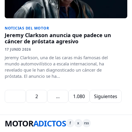
NOTICIAS DEL MOTOR
Jeremy Clarkson anuncia que padece un
cáncer de próstata agresivo
17 JUNIO 2026
Jeremy Clarkson, una de las caras más famosas del
mundo automovilístico a escala internacional, ha
revelado que le han diagnosticado un cáncer de
próstata. El anuncio se ha...
Paginación de entradas
1
2
…
1.080
Siguientes
MOTOR
ADICTOS
f
x
rss