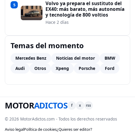
Volvo ya prepara el sustituto del
5
EX40: más barato, más autonomía
y tecnología de 800 voltios
Hace 2 días
Temas del momento
Mercedes Benz
Noticias del motor
BMW
Audi
Otros
Xpeng
Porsche
Ford
MOTOR
ADICTOS
f
x
rss
© 2026 MotorAdictos.com - Todos los derechos reservados
Aviso legal
Política de cookies
¿Quieres ser editor?