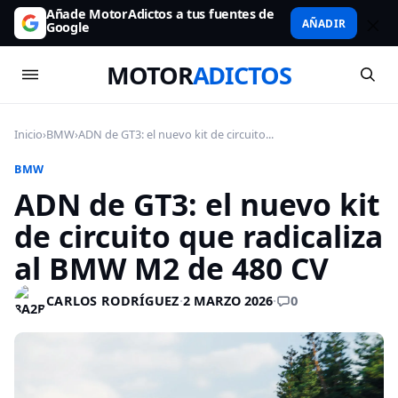
Añade MotorAdictos a tus fuentes de
AÑADIR
Google
MOTOR
ADICTOS
Inicio
›
BMW
›
ADN de GT3: el nuevo kit de circuito...
BMW
ADN de GT3: el nuevo kit
de circuito que radicaliza
al BMW M2 de 480 CV
0
CARLOS RODRÍGUEZ
·
2 MARZO 2026
·