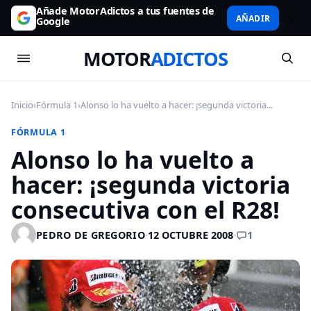
Añade MotorAdictos a tus fuentes de
AÑADIR
Google
MOTOR
ADICTOS
Inicio
›
Fórmula 1
›
Alonso lo ha vuelto a hacer: ¡segunda victoria...
FÓRMULA 1
Alonso lo ha vuelto a
hacer: ¡segunda victoria
consecutiva con el R28!
1
PEDRO DE GREGORIO
·
12 OCTUBRE 2008
·