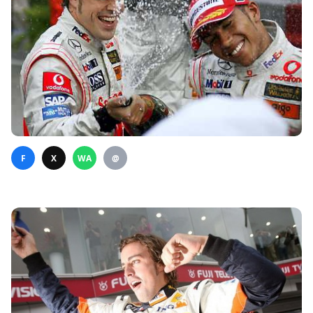
F
X
WA
@