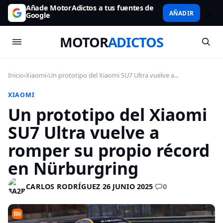
Añade MotorAdictos a tus fuentes de
AÑADIR
Google
MOTOR
ADICTOS
Inicio
›
Xiaomi
›
Un prototipo del Xiaomi SU7 Ultra vuelve a...
XIAOMI
Un prototipo del Xiaomi
SU7 Ultra vuelve a
romper su propio récord
en Nürburgring
0
CARLOS RODRÍGUEZ
·
26 JUNIO 2025
·