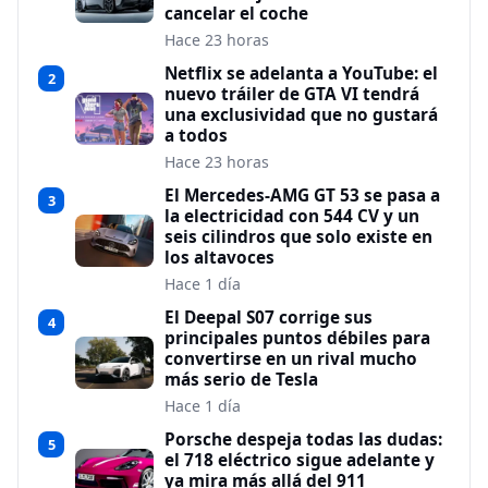
cancelar el coche
Hace 23 horas
Netflix se adelanta a YouTube: el
2
nuevo tráiler de GTA VI tendrá
una exclusividad que no gustará
a todos
Hace 23 horas
El Mercedes-AMG GT 53 se pasa a
3
la electricidad con 544 CV y un
seis cilindros que solo existe en
los altavoces
Hace 1 día
El Deepal S07 corrige sus
4
principales puntos débiles para
convertirse en un rival mucho
más serio de Tesla
Hace 1 día
Porsche despeja todas las dudas:
5
el 718 eléctrico sigue adelante y
ya mira más allá del 911