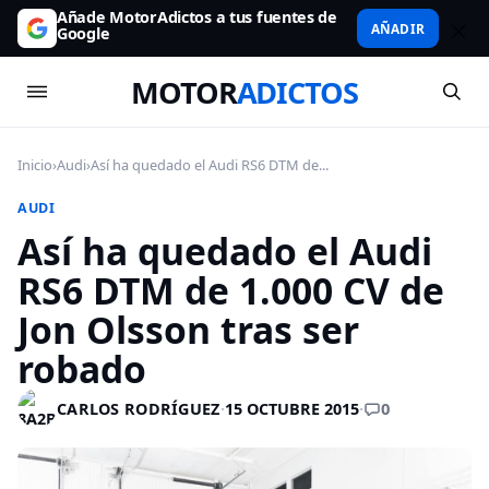
Añade MotorAdictos a tus fuentes de
AÑADIR
Google
MOTOR
ADICTOS
Inicio
›
Audi
›
Así ha quedado el Audi RS6 DTM de...
AUDI
Así ha quedado el Audi
RS6 DTM de 1.000 CV de
Jon Olsson tras ser
robado
0
CARLOS RODRÍGUEZ
·
15 OCTUBRE 2015
·