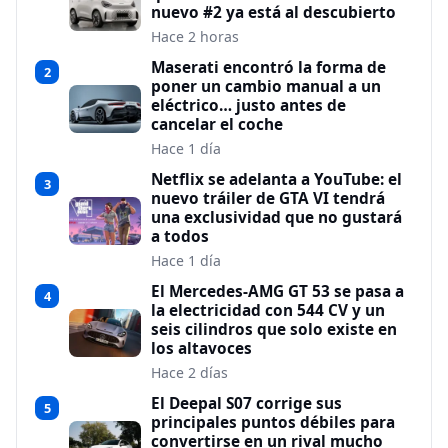
nuevo #2 ya está al descubierto
Hace 2 horas
Maserati encontró la forma de
2
poner un cambio manual a un
eléctrico… justo antes de
cancelar el coche
Hace 1 día
Netflix se adelanta a YouTube: el
3
nuevo tráiler de GTA VI tendrá
una exclusividad que no gustará
a todos
Hace 1 día
El Mercedes-AMG GT 53 se pasa a
4
la electricidad con 544 CV y un
seis cilindros que solo existe en
los altavoces
Hace 2 días
El Deepal S07 corrige sus
5
principales puntos débiles para
convertirse en un rival mucho