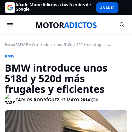
Añade MotorAdictos a tus fuentes de
AÑADIR
Google
MOTOR
ADICTOS
Inicio
›
BMW
›
BMW introduce unos 518d y 520d más frugales...
BMW
BMW introduce unos
518d y 520d más
frugales y eficientes
0
CARLOS RODRÍGUEZ
·
13 MAYO 2014
·