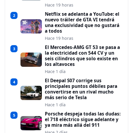
Hace 19 horas
Netflix se adelanta a YouTube: el
2
nuevo tráiler de GTA VI tendrá
una exclusividad que no gustará
a todos
Hace 19 horas
El Mercedes-AMG GT 53 se pasa a
3
la electricidad con 544 CV y un
seis cilindros que solo existe en
los altavoces
Hace 1 día
El Deepal S07 corrige sus
4
principales puntos débiles para
convertirse en un rival mucho
más serio de Tesla
Hace 1 día
Porsche despeja todas las dudas:
5
el 718 eléctrico sigue adelante y
ya mira más allá del 911
Hace 2 días