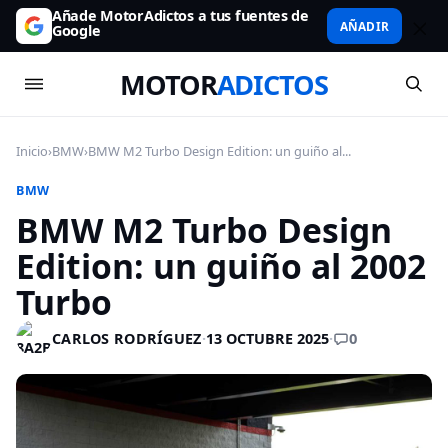
Añade MotorAdictos a tus fuentes de
AÑADIR
Google
MOTOR
ADICTOS
Inicio
›
BMW
›
BMW M2 Turbo Design Edition: un guiño al...
BMW
BMW M2 Turbo Design
Edition: un guiño al 2002
Turbo
0
CARLOS RODRÍGUEZ
·
13 OCTUBRE 2025
·