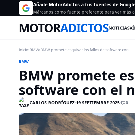
Añade MotorAdictos a tus fuentes de Googl
Márcanos como fuente preferente para ver más c
MOTOR
ADICTOS
NOTICIAS
VÍ
Inicio
›
BMW
›
BMW promete esquivar los fallos de software con...
BMW
BMW promete esqu
software con el 
0
CARLOS RODRÍGUEZ
·
19 SEPTIEMBRE 2025
·