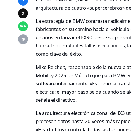
F
arquitectura de cuatro «supercerebros» de
X
La estrategia de BMW contrasta radicalmen
WA
fabricantes en su camino hacia el vehículo
de años en lanzar el EX90 desde su present
@
han sufrido múltiples fallos electrónicos, 
como clave del éxito.
Mike Reichelt, responsable de la nueva pla
Mobility 2025 de Múnich que para BMW era
software internamente. «Es como la trans
eléctrica: el mayor paso se da cuando se a
señala el directivo.
La arquitectura electrónica zonal del iX3 u
procesan datos hasta 20 veces más rápido
«Heart of Joy» controla todas las funciones