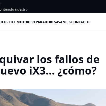
e
ontenido nuestro
DEOS DEL MOTOR
PREPARADORES
AVANCES
CONTACTO
ivar los fallos de
nuevo iX3… ¿cómo?