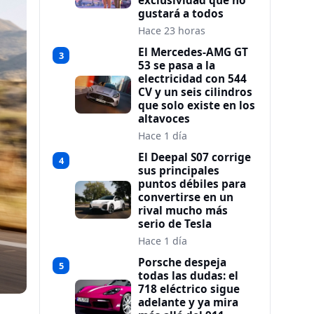
exclusividad que no
gustará a todos
Hace 23 horas
El Mercedes-AMG GT
3
53 se pasa a la
electricidad con 544
CV y un seis cilindros
que solo existe en los
altavoces
Hace 1 día
El Deepal S07 corrige
4
sus principales
puntos débiles para
convertirse en un
rival mucho más
serio de Tesla
Hace 1 día
Porsche despeja
5
todas las dudas: el
718 eléctrico sigue
adelante y ya mira