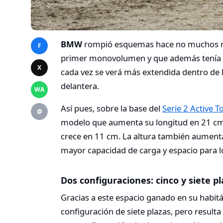
BMW
rompió esquemas hace no muchos me
F
primer monovolumen y que además tenía o
X
cada vez se verá más extendida dentro de 
delantera.
WA
Así pues, sobre la base del
Serie 2 Active T
@
modelo que aumenta su longitud en 21 cm a
crece en 11 cm. La altura también aumenta
mayor capacidad de carga y espacio para l
Dos configuraciones: cinco y siete p
Gracias a este espacio ganado en su habitá
configuración de siete plazas, pero result