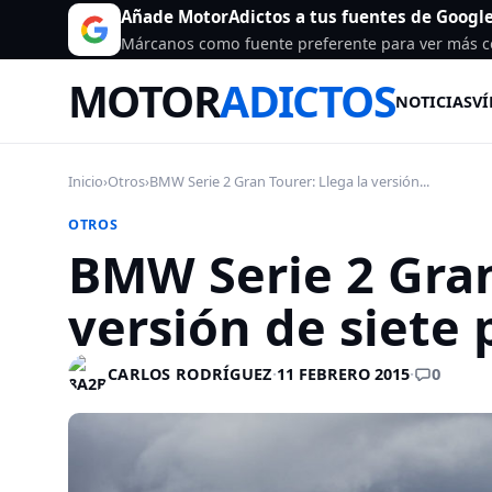
Añade MotorAdictos a tus fuentes de Googl
Márcanos como fuente preferente para ver más c
MOTOR
ADICTOS
NOTICIAS
VÍ
Inicio
›
Otros
›
BMW Serie 2 Gran Tourer: Llega la versión...
OTROS
BMW Serie 2 Gran
versión de siete 
0
CARLOS RODRÍGUEZ
·
11 FEBRERO 2015
·