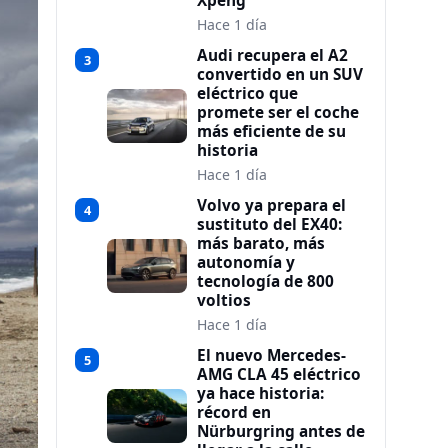
Xpeng
Hace 1 día
Audi recupera el A2
3
convertido en un SUV
eléctrico que
promete ser el coche
más eficiente de su
historia
Hace 1 día
Volvo ya prepara el
4
sustituto del EX40:
más barato, más
autonomía y
tecnología de 800
voltios
Hace 1 día
El nuevo Mercedes-
5
AMG CLA 45 eléctrico
ya hace historia:
récord en
Nürburgring antes de