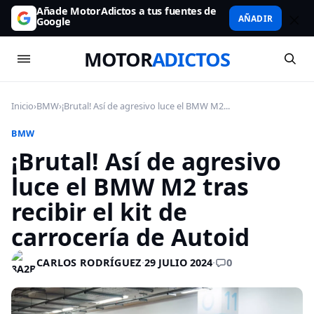
Añade MotorAdictos a tus fuentes de
AÑADIR
Google
MOTOR
ADICTOS
Inicio
›
BMW
›
¡Brutal! Así de agresivo luce el BMW M2...
BMW
¡Brutal! Así de agresivo
luce el BMW M2 tras
recibir el kit de
carrocería de Autoid
0
CARLOS RODRÍGUEZ
·
29 JULIO 2024
·