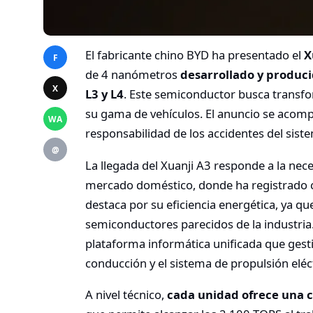
El fabricante chino BYD ha presentado el
X
F
de 4 nanómetros
desarrollado y produc
X
L3 y L4
. Este semiconductor busca transfor
su gama de vehículos. El anuncio se acom
WA
responsabilidad de los accidentes del sist
@
La llegada del Xuanji A3 responde a la nec
mercado doméstico, donde ha registrado ca
destaca por su eficiencia energética, ya
semiconductores parecidos de la industria.
plataforma informática unificada que gestion
conducción y el sistema de propulsión eléct
A nivel técnico,
cada unidad ofrece una 