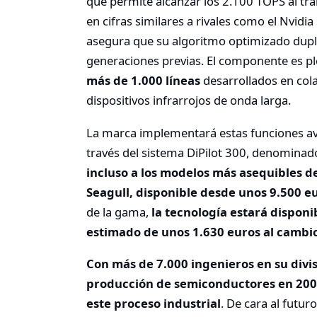
que permite alcanzar los 2.100 TOPS al tra
en cifras similares a rivales como el Nvidi
asegura que su algoritmo optimizado duplic
generaciones previas. El componente es 
más de 1.000 líneas
desarrollados en co
dispositivos infrarrojos de onda larga.
La marca implementará estas funciones av
través del sistema DiPilot 300, denominad
incluso a los modelos más asequibles d
Seagull, disponible desde unos 9.500 e
de la gama,
la tecnología estará dispon
estimado de unos 1.630 euros al cambi
Con más de 7.000 ingenieros en su divis
producción de semiconductores en 200
este proceso industrial
. De cara al futur