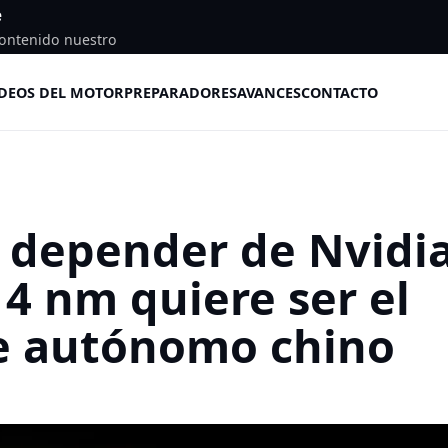
e
ontenido nuestro
DEOS DEL MOTOR
PREPARADORES
AVANCES
CONTACTO
 depender de Nvidia
 4 nm quiere ser el
he autónomo chino