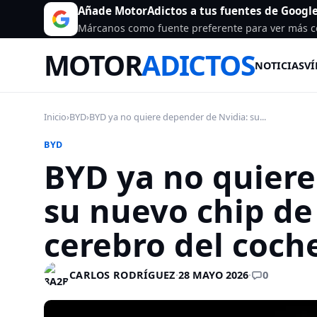
Añade MotorAdictos a tus fuentes de Googl
Márcanos como fuente preferente para ver más c
MOTOR
ADICTOS
NOTICIAS
VÍ
Inicio
›
BYD
›
BYD ya no quiere depender de Nvidia: su...
BYD
BYD ya no quiere
su nuevo chip de
cerebro del coc
0
CARLOS RODRÍGUEZ
·
28 MAYO 2026
·