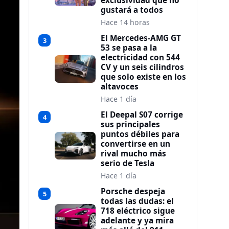
exclusividad que no
gustará a todos
Hace 14 horas
El Mercedes-AMG GT
3
53 se pasa a la
electricidad con 544
CV y un seis cilindros
que solo existe en los
altavoces
Hace 1 día
El Deepal S07 corrige
4
sus principales
puntos débiles para
convertirse en un
rival mucho más
serio de Tesla
Hace 1 día
Porsche despeja
5
todas las dudas: el
718 eléctrico sigue
adelante y ya mira