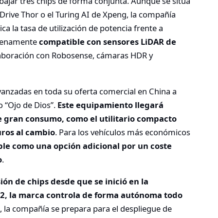
bajar tres chips de forma conjunta. Aunque se sitúa
a Drive Thor o el Turing AI de Xpeng, la compañía
a la tasa de utilización de potencia frente a
plenamente
compatible con sensores LiDAR de
laboración con Robosense, cámaras HDR y
anzadas en toda su oferta comercial en China a
o “Ojo de Dios”.
Este equipamiento llegará
e gran consumo, como el utilitario compacto
uros al cambio
. Para los vehículos más económicos
ible como una opción adicional por un coste
o
.
ión de chips desde que se inició en la
2, la marca controla de forma autónoma todo
o, la compañía se prepara para el despliegue de