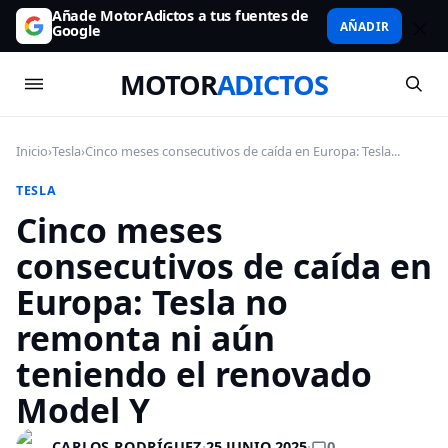
Añade MotorAdictos a tus fuentes de
AÑADIR
Google
MOTOR
ADICTOS
Inicio
›
Tesla
›
Cinco meses consecutivos de caída en Europa: Tesla...
TESLA
Cinco meses
consecutivos de caída en
Europa: Tesla no
remonta ni aún
teniendo el renovado
Model Y
0
CARLOS RODRÍGUEZ
·
25 JUNIO 2025
·