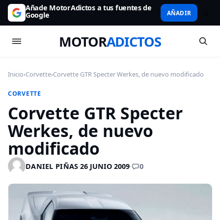
Añade MotorAdictos a tus fuentes de
AÑADIR
Google
MOTOR
ADICTOS
Inicio
›
Corvette
›
Corvette GTR Specter Werkes, de nuevo modificado
CORVETTE
Corvette GTR Specter
Werkes, de nuevo
modificado
0
DANIEL PIÑAS
·
26 JUNIO 2009
·