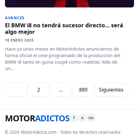
AVANCES
El BMW i8 no tendrá sucesor directo… será
algo mejor
18 ENERO 2020
Hace ya unos meses en MotorAdictos anunciamos de
forma oficial el cese programado de la producción del
BMW i8 tanto en guisa coupé como roadster. Más de
un...
Paginación de entradas
1
2
…
889
Siguientes
MOTOR
ADICTOS
f
x
rss
© 2026 MotorAdictos.com - Todos los derechos reservados