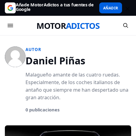
Añade MotorAdictos a tus fuentes de
AÑADIR
Google
MOTOR
ADICTOS
AUTOR
Daniel Piñas
Malagueño amante de las cuatro ruedas.
Especialmente, de los coches italianos de
antaño que siempre me han despertado una
gran atracción.
0 publicaciones