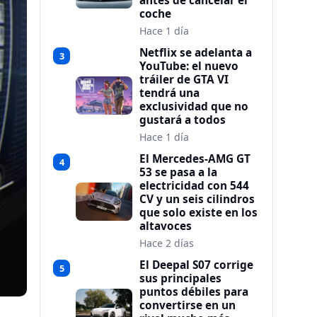
antes de cancelar el
coche
Hace 1 día
Netflix se adelanta a
3
YouTube: el nuevo
tráiler de GTA VI
tendrá una
exclusividad que no
gustará a todos
Hace 1 día
El Mercedes-AMG GT
4
53 se pasa a la
electricidad con 544
CV y un seis cilindros
que solo existe en los
altavoces
Hace 2 días
El Deepal S07 corrige
5
sus principales
puntos débiles para
convertirse en un