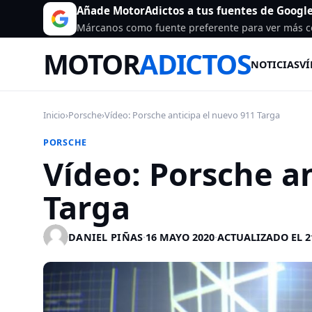
Añade MotorAdictos a tus fuentes de Googl
Márcanos como fuente preferente para ver más c
MOTOR
ADICTOS
NOTICIAS
VÍ
Inicio
›
Porsche
›
Vídeo: Porsche anticipa el nuevo 911 Targa
PORSCHE
Vídeo: Porsche a
Targa
DANIEL PIÑAS
·
16 MAYO 2020
·
ACTUALIZADO EL 2