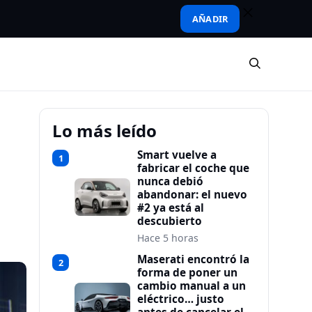
AÑADIR
Lo más leído
Smart vuelve a
1
fabricar el coche que
nunca debió
abandonar: el nuevo
#2 ya está al
descubierto
Hace 5 horas
Maserati encontró la
2
forma de poner un
cambio manual a un
eléctrico… justo