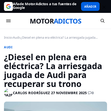
Añade MotorAdictos a tus fuentes de
AÑADIR
Google
MOTOR
ADICTOS
Inicio
›
Audi
›
¿Diesel en plena era eléctrica? La arriesgada jugada...
AUDI
¿Diesel en plena era
eléctrica? La arriesgada
jugada de Audi para
recuperar su trono
0
CARLOS RODRÍGUEZ
·
27 NOVIEMBRE 2025
·