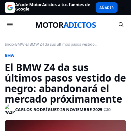
Añade MotorAdictos a tus fuentes de
AÑADIR
Google
MOTOR
ADICTOS
Inicio
›
BMW
›
El BMW Z4 da sus últimos pasos vestido...
BMW
El BMW Z4 da sus
últimos pasos vestido de
negro: abandonará el
mercado próximamente
0
CARLOS RODRÍGUEZ
·
25 NOVIEMBRE 2025
·