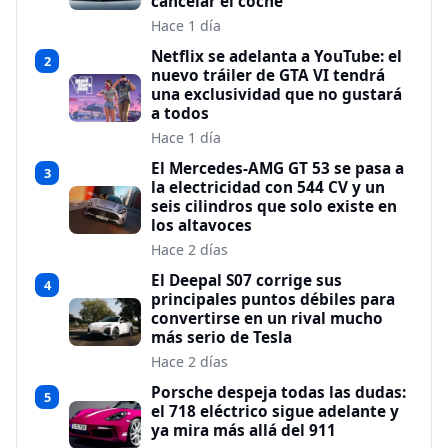
cancelar el coche
Hace 1 día
Netflix se adelanta a YouTube: el
2
nuevo tráiler de GTA VI tendrá
una exclusividad que no gustará
a todos
Hace 1 día
El Mercedes-AMG GT 53 se pasa a
3
la electricidad con 544 CV y un
seis cilindros que solo existe en
los altavoces
Hace 2 días
El Deepal S07 corrige sus
4
principales puntos débiles para
convertirse en un rival mucho
más serio de Tesla
Hace 2 días
Porsche despeja todas las dudas:
5
el 718 eléctrico sigue adelante y
ya mira más allá del 911