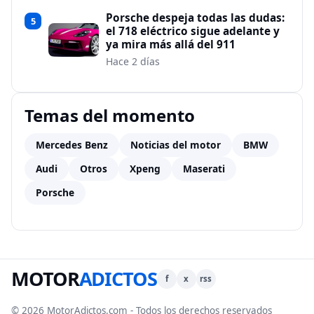
Porsche despeja todas las dudas:
5
el 718 eléctrico sigue adelante y
ya mira más allá del 911
Hace 2 días
Temas del momento
Mercedes Benz
Noticias del motor
BMW
Audi
Otros
Xpeng
Maserati
Porsche
MOTOR
ADICTOS
f
x
rss
© 2026 MotorAdictos.com - Todos los derechos reservados