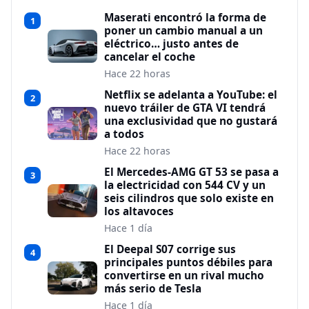
Maserati encontró la forma de
1
poner un cambio manual a un
eléctrico… justo antes de
cancelar el coche
Hace 22 horas
Netflix se adelanta a YouTube: el
2
nuevo tráiler de GTA VI tendrá
una exclusividad que no gustará
a todos
Hace 22 horas
El Mercedes-AMG GT 53 se pasa a
3
la electricidad con 544 CV y un
seis cilindros que solo existe en
los altavoces
Hace 1 día
El Deepal S07 corrige sus
4
principales puntos débiles para
convertirse en un rival mucho
más serio de Tesla
Hace 1 día