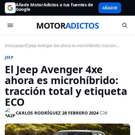
Añade MotorAdictos a tus fuentes de
AÑADIR
Google
MOTOR
ADICTOS
Inicio
›
Jeep
›
El Jeep Avenger 4xe ahora es microhíbrido: tracción...
JEEP
El Jeep Avenger 4xe
ahora es microhíbrido:
tracción total y etiqueta
ECO
0
CARLOS RODRÍGUEZ
·
28 FEBRERO 2024
·