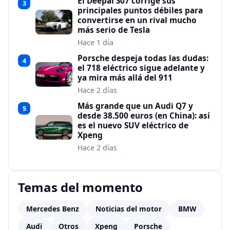
El Deepal S07 corrige sus
3
principales puntos débiles para
convertirse en un rival mucho
más serio de Tesla
Hace 1 día
Porsche despeja todas las dudas:
4
el 718 eléctrico sigue adelante y
ya mira más allá del 911
Hace 2 días
Más grande que un Audi Q7 y
5
desde 38.500 euros (en China): así
es el nuevo SUV eléctrico de
Xpeng
Hace 2 días
Temas del momento
Mercedes Benz
Noticias del motor
BMW
Audi
Otros
Xpeng
Porsche