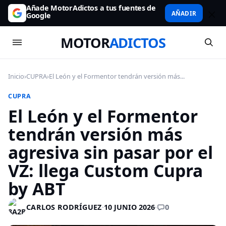
Añade MotorAdictos a tus fuentes de
AÑADIR
Google
MOTOR
ADICTOS
Inicio
›
CUPRA
›
El León y el Formentor tendrán versión más...
CUPRA
El León y el Formentor
tendrán versión más
agresiva sin pasar por el
VZ: llega Custom Cupra
by ABT
0
CARLOS RODRÍGUEZ
·
10 JUNIO 2026
·