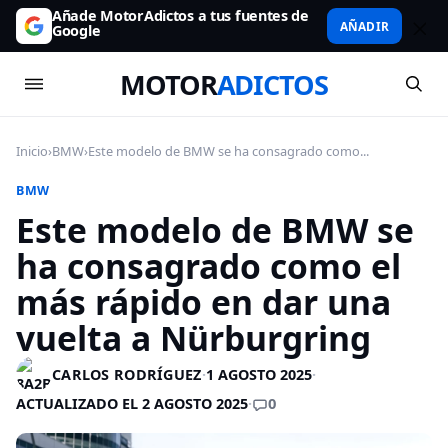
Añade MotorAdictos a tus fuentes de
AÑADIR
Google
MOTOR
ADICTOS
Inicio
›
BMW
›
Este modelo de BMW se ha consagrado como...
BMW
Este modelo de BMW se
ha consagrado como el
más rápido en dar una
vuelta a Nürburgring
CARLOS RODRÍGUEZ
·
1 AGOSTO 2025
·
0
ACTUALIZADO EL 2 AGOSTO 2025
·