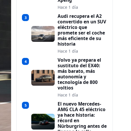
Xpeng
Hace 1 día
Audi recupera el A2
3
convertido en un SUV
eléctrico que
promete ser el coche
más eficiente de su
historia
Hace 1 día
Volvo ya prepara el
4
sustituto del EX40:
más barato, más
autonomía y
tecnología de 800
voltios
Hace 1 día
El nuevo Mercedes-
5
AMG CLA 45 eléctrico
ya hace historia:
récord en
Nürburgring antes de