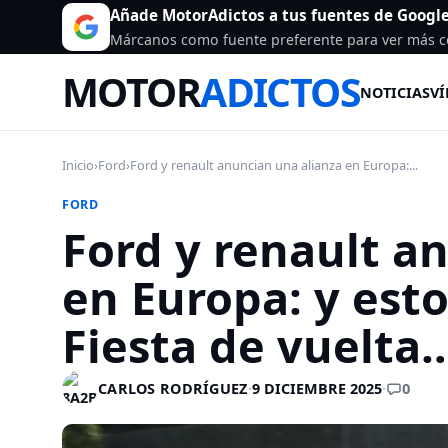
Añade MotorAdictos a tus fuentes de Googl
Márcanos como fuente preferente para ver más c
MOTOR
ADICTOS
NOTICIAS
VÍ
Inicio
›
Ford
›
Ford y renault anuncian una alianza en Europa:...
FORD
Ford y renault a
en Europa: y esto
Fiesta de vuelta
0
CARLOS RODRÍGUEZ
·
9 DICIEMBRE 2025
·