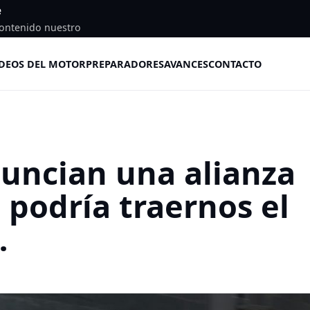
e
ontenido nuestro
DEOS DEL MOTOR
PREPARADORES
AVANCES
CONTACTO
nuncian una alianza
 podría traernos el
…