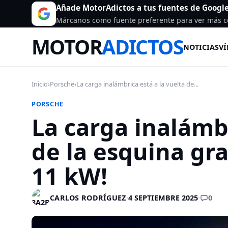
Añade MotorAdictos a tus fuentes de Googl
Márcanos como fuente preferente para ver más c
MOTOR
ADICTOS
NOTICIAS
VÍ
Inicio
›
Porsche
›
La carga inalámbrica está a la vuelta de...
PORSCHE
La carga inalámbr
de la esquina gra
11 kW!
0
CARLOS RODRÍGUEZ
·
4 SEPTIEMBRE 2025
·