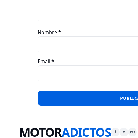
Nombre
*
Email
*
MOTOR
ADICTOS
f
x
rss