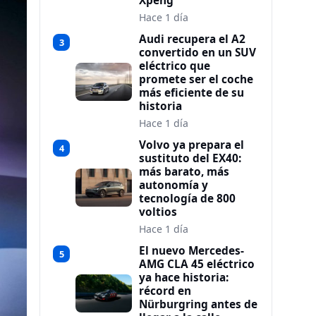
Xpeng
Hace 1 día
Audi recupera el A2
3
convertido en un SUV
eléctrico que
promete ser el coche
más eficiente de su
historia
Hace 1 día
Volvo ya prepara el
4
sustituto del EX40:
más barato, más
autonomía y
tecnología de 800
voltios
Hace 1 día
El nuevo Mercedes-
5
AMG CLA 45 eléctrico
ya hace historia:
récord en
Nürburgring antes de