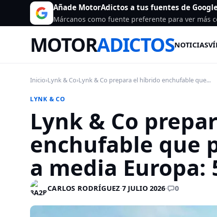
Añade MotorAdictos a tus fuentes de Googl
Márcanos como fuente preferente para ver más c
MOTOR
ADICTOS
NOTICIAS
VÍ
Inicio
›
Lynk & Co
›
Lynk & Co prepara el híbrido enchufable que...
LYNK & CO
Lynk & Co prepar
enchufable que 
a media Europa: 
0
CARLOS RODRÍGUEZ
·
7 JULIO 2026
·