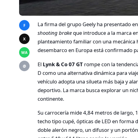
La firma del grupo Geely ha presentado en 
F
shooting brake
que introduce a la marca e
X
planteamiento familiar con una mecánica h
desembarco en Europa está confirmado p
WA
El
Lynk & Co 07 GT
rompe con la tendencia
@
D como una alternativa dinámica para viaje
vehículo adopta una silueta más baja y al
deportivo. La marca busca explorar un nich
continente.
Su carrocería mide 4,84 metros de largo, 1
techo tipo cupé, ópticas de LED en forma d
doble alerón negro, un difusor y un portó