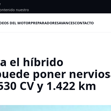
e
ontenido nuestro
DEOS DEL MOTOR
PREPARADORES
AVANCES
CONTACTO
a el híbrido
puede poner nervios
530 CV y 1.422 km