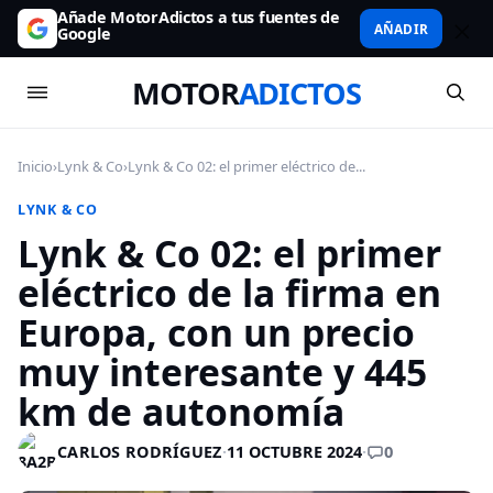
Añade MotorAdictos a tus fuentes de
AÑADIR
Google
MOTOR
ADICTOS
Inicio
›
Lynk & Co
›
Lynk & Co 02: el primer eléctrico de...
LYNK & CO
Lynk & Co 02: el primer
eléctrico de la firma en
Europa, con un precio
muy interesante y 445
km de autonomía
0
CARLOS RODRÍGUEZ
·
11 OCTUBRE 2024
·