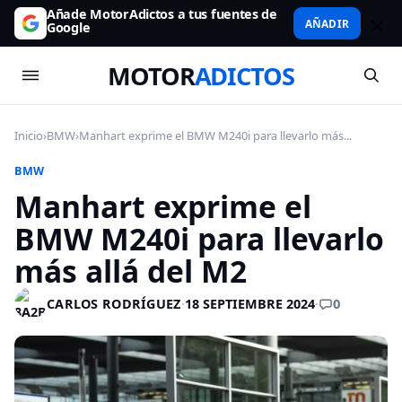
Añade MotorAdictos a tus fuentes de
AÑADIR
Google
MOTOR
ADICTOS
Inicio
›
BMW
›
Manhart exprime el BMW M240i para llevarlo más...
BMW
Manhart exprime el
BMW M240i para llevarlo
más allá del M2
0
CARLOS RODRÍGUEZ
·
18 SEPTIEMBRE 2024
·