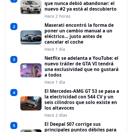
que nunca debió abandonar: el
nuevo #2 ya está al descubierto
Hace 2 horas
Maserati encontró la forma de
2
poner un cambio manual a un
eléctrico… justo antes de
cancelar el coche
Hace 1 día
Netflix se adelanta a YouTube: el
3
nuevo tráiler de GTA VI tendrá
una exclusividad que no gustará
a todos
Hace 1 día
El Mercedes-AMG GT 53 se pasa a
4
la electricidad con 544 CV y un
seis cilindros que solo existe en
los altavoces
Hace 2 días
El Deepal S07 corrige sus
5
principales puntos débiles para