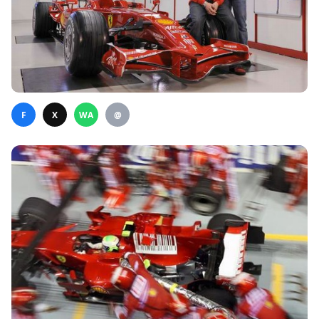
F
X
WA
@