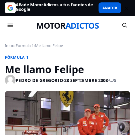
Añade MotorAdictos a tus fuentes de
AÑADIR
Google
MOTOR
ADICTOS
Inicio
›
Fórmula 1
›
Me llamo Felipe
FÓRMULA 1
Me llamo Felipe
5
PEDRO DE GREGORIO
·
28 SEPTIEMBRE 2008
·