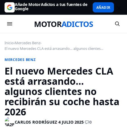
Añade MotorAdictos a tus fuentes de
AÑADIR
Google
MOTOR
ADICTOS
Inicio
›
Mercedes Benz
›
El nuevo Mercedes CLA está arrasando… algunos clientes...
MERCEDES BENZ
El nuevo Mercedes CLA
está arrasando…
algunos clientes no
recibirán su coche hasta
2026
0
CARLOS RODRÍGUEZ
·
4 JULIO 2025
·