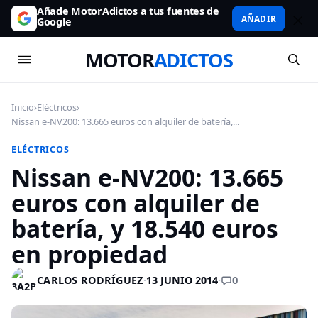
Añade MotorAdictos a tus fuentes de
AÑADIR
Google
MOTOR
ADICTOS
Inicio
›
Eléctricos
›
Nissan e-NV200: 13.665 euros con alquiler de batería,...
ELÉCTRICOS
Nissan e-NV200: 13.665
euros con alquiler de
batería, y 18.540 euros
en propiedad
0
CARLOS RODRÍGUEZ
·
13 JUNIO 2014
·