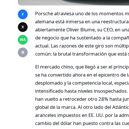
Porsche atraviesa uno de los momentos más 
F
alemana está inmersa en una reestructurac
X
abiertamente Oliver Blume, su CEO, en una 
de negocio que ha sustentado a la compañí
WA
actual. Las razones de este giro son múlt
@
común: la brutal transformación que está s
El mercado chino, que llegó a ser el princ
se ha convertido ahora en el epicentro de
desplomado y la competencia local, especia
intensificado hasta niveles insospechados
han vuelto a retroceder otro 28% hasta jun
global de la marca. Al otro lado del Atlánt
aranceles impuestos en EE. UU. por la admi
cambio del dólar han puesto contra las cue