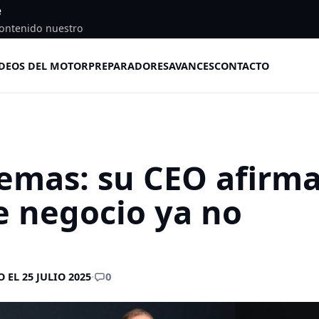
e
ontenido nuestro
DEOS DEL MOTOR
PREPARADORES
AVANCES
CONTACTO
emas: su CEO afirm
e negocio ya no
0
 EL 25 JULIO 2025
·