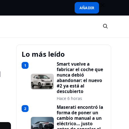
AÑADIR
Lo más leído
Smart vuelve a
1
a
fabricar el coche que
nunca debió
abandonar: el nuevo
#2 ya está al
descubierto
Hace 6 horas
Maserati encontró la
2
forma de poner un
cambio manual a un
eléctrico… justo