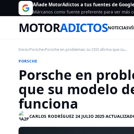
Añade MotorAdictos a tus fuentes de Googl
Márcanos como fuente preferente para ver más c
MOTOR
ADICTOS
NOTICIAS
VÍ
Inicio
›
Porsche
›
Porsche en problemas: su CEO afirma que su...
PORSCHE
Porsche en probl
que su modelo d
funciona
CARLOS RODRÍGUEZ
·
24 JULIO 2025
·
ACTUALIZADO