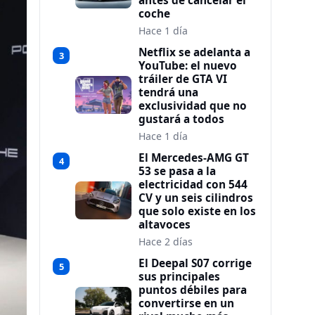
antes de cancelar el
coche
Hace 1 día
Netflix se adelanta a
3
YouTube: el nuevo
tráiler de GTA VI
tendrá una
exclusividad que no
gustará a todos
Hace 1 día
El Mercedes-AMG GT
4
53 se pasa a la
electricidad con 544
CV y un seis cilindros
que solo existe en los
altavoces
Hace 2 días
El Deepal S07 corrige
5
sus principales
puntos débiles para
convertirse en un