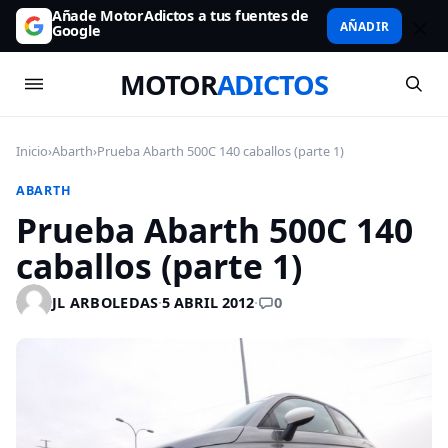
Añade MotorAdictos a tus fuentes de
AÑADIR
Google
MOTOR
ADICTOS
Inicio
›
Abarth
›
Prueba Abarth 500C 140 caballos (parte 1)
ABARTH
Prueba Abarth 500C 140
caballos (parte 1)
0
JL ARBOLEDAS
·
5 ABRIL 2012
·