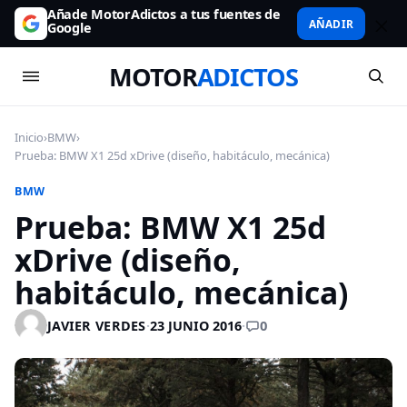
Añade MotorAdictos a tus fuentes de
AÑADIR
Google
MOTOR
ADICTOS
Inicio
›
BMW
›
Prueba: BMW X1 25d xDrive (diseño, habitáculo, mecánica)
BMW
Prueba: BMW X1 25d
xDrive (diseño,
habitáculo, mecánica)
0
JAVIER VERDES
·
23 JUNIO 2016
·