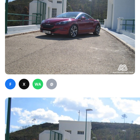
F
X
WA
@