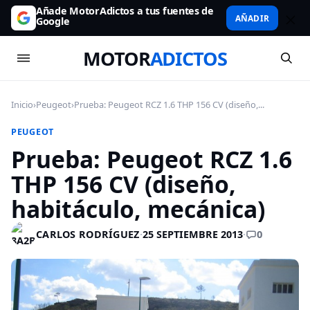
Añade MotorAdictos a tus fuentes de
AÑADIR
Google
MOTOR
ADICTOS
Inicio
›
Peugeot
›
Prueba: Peugeot RCZ 1.6 THP 156 CV (diseño,...
PEUGEOT
Prueba: Peugeot RCZ 1.6
THP 156 CV (diseño,
habitáculo, mecánica)
0
CARLOS RODRÍGUEZ
·
25 SEPTIEMBRE 2013
·